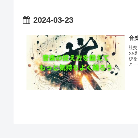
2024-03-23
音
社交
の捉
びを
と一