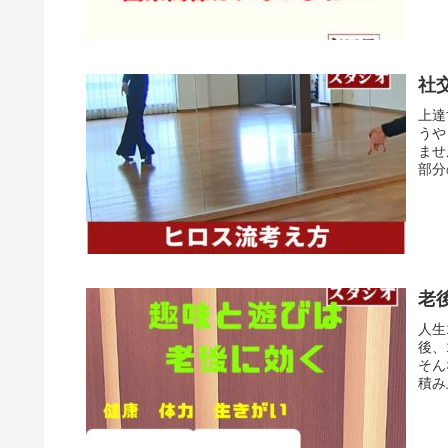
社
上達
うや
ませ
部分
老
人生
後、
そん
積み