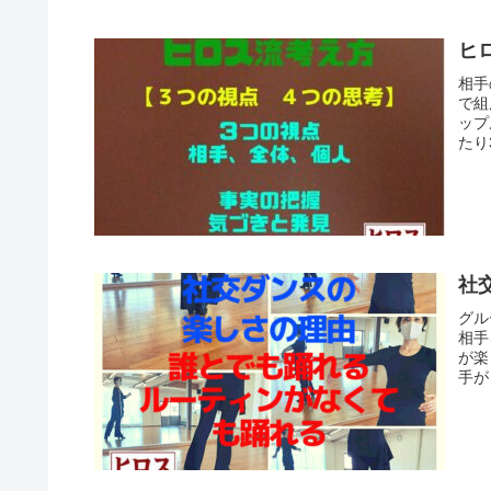
ヒ
相手
で組
ップ
たり
社
グル
相手
が楽
手が