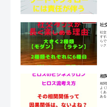
社
社交
すす
らで
ック
相
相関
よく
くあ
ある