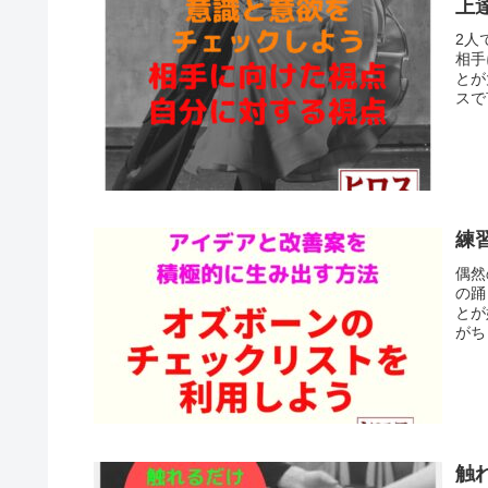
上
2人
相手
とが
スで
練
偶然
の踊
とが
がち
触