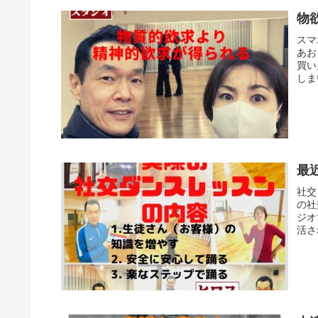
物
スマ
あお
買い
しま
最
社交
の社
ジオ
活さ