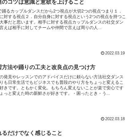
達のコツは意識と意欲を上げること
で踊るカップルダンスだから2つ視点が大切2つの視点つまり１．
に対する視点２．自分自身に対する視点という2つの視点を持つこ
大事だと思います。相手に対する視点カップルダンスの社交ダン
言えば相手に対してチームや仲間で言えば周りの人...
2022.03.19
習方法や踊りの工夫と改良点の見つけ方
の発見やレッスンでのアドバイスだけに頼らない方法社交ダンス
りも日常生活でもビジネスでも普段のやり方をちょっと変えるこ
好きです。ともかく変化。もちろん変えないことが楽で安心です
ょっと変えた時の新鮮さが好きです。・困ったとき・う...
2022.03.18
れるだけでなく感じること