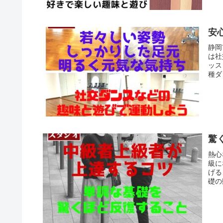
安
静岡
は社
ッス
種ダ
驚
熱心
級に
げる
礎の