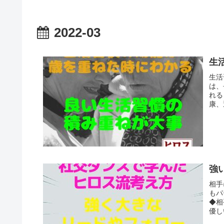
2022-03
生
生活
は、
れる
康、
強
相手
もパ
◆相
優し