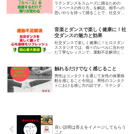
ラテンダンスをスムーズに踊るための
「スペースの作り方」を解説。相手への
思いやりを持って踊ることで、社交ダン
スはより美しく、そして楽しいものにな
ります。
音楽とダンスで楽しく健康に！社
交ダンスの魅力と効果
社交ダンスで楽しく健康に！ヒロスダン
ススタジオでは、個々のレベルに合わせ
た丁寧なレッスンで、運動不足解消とリ
フレッシュをサポート。初心者の方も大
歓迎です。静岡市清水区で社交ダンスを
始めるなら、ぜひお越しください。
触れるだけでなく感じること
男性はコンタクトを通じて女性の体重移
動を感じること今回は、男性のコンタク
トにおける感じ方の話です。ラテンダン
スの場合は手、腕だけで女性に触れてい
る場面が多いです。触れている、触って
いる、という表面的な部分を通じてただ
触っている感覚だけではだ...
良い説明は答えをイメージしてもらう
こと