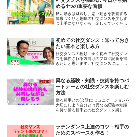
社交ダンスを極める: 今日から始
める4つの重要な習慣
良い動きは継続し、悪い動きを改善する
健康づくりと趣味の社交ダンスを少しず
つ上手になりながら、楽しんでいくため
の4つの意識について書きます。健康づく
りと趣味を目的にした社交ダンスでも、
常に動きの改善を目指す姿勢を持ち続け
初めての社交ダンス：知っておき
ることが必要だと思いま...
たい基本と楽しみ方
社交ダンスの種類「全く初めて社交ダン
スを体験される方向けのブログ記事を書
きたいと思います。社交ダンスには、
「スタンダード」と「ラテン」の2つの主
なジャンルがあります。テレビで見るよ
うな競技の社交ダンスから趣味と遊びと
異なる経験・知識・技術を持つパ
しての社交ダンス、船の旅...
ートナーとの社交ダンスを楽しむ
方法
踊る相手との(会話)コミュニケーションを
大切にしよう自分とは異なる経験や知識
を持つ踊る相手との社交ダンスを楽しむ
には、まず（会話）コミュニケーション
が重要です。ダンスを踊る前後や合間に
お互いの経験について話して、理解し合
ラテンダンス上達のコツ：相手の
うことで、不安や心配...
ためのスペースを作る！