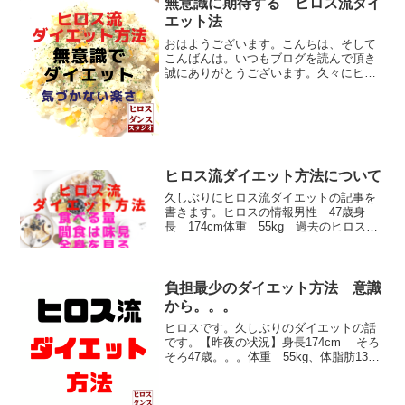
無意識に期待する ヒロス流ダイ
こ...
エット法
おはようございます。こんちは、そして
こんばんは。いつもブログを読んで頂き
誠にありがとうございます。久々にヒロ
ス流 ダイエット方法について話しま
す。ヒロスの昨夜の状況174cm、
54.5kg 今回は、無意識がダイエットを
してくれる方法について...
ヒロス流ダイエット方法について
久しぶりにヒロス流ダイエットの記事を
書きます。ヒロスの情報男性 47歳身
長 174cm体重 55kg 過去のヒロス流
ダイエットの記事は→こちらヒロス自身
が実践していることです。ヒロス流ダイ
エットです。体重管理でやっている◆考
え方◆実際やって...
負担最少のダイエット方法 意識
から。。。
ヒロスです。久しぶりのダイエットの話
です。【昨夜の状況】身長174cm そろ
そろ47歳。。。体重 55kg、体脂肪13％
実際にやっていること・食事は、利き手
じゃない方で食べている・朝昼晩の3食
は、 ７～８割程度の感覚で終わらせて