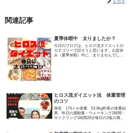
ヒロス
関連記事
夏季休暇中 太りましたか？
今日のブログは、ヒロス流ダイエットの
カテゴリーで話そうと思います。お盆休
み（夏季休暇）中に、太りませんでした
か？体重が変わらなかった方は、この先
は、読まず別のページを読んでくださ
い。 体重が増えてしまった方は、読み
つづけてください。。。 （...
ヒロス流ダイエット法 体重管理
のコツ
身長 174ｃｍ体重 53.8kg昨夜の体重結
果。昨日の運動量・ウォーキング1時間・
サイクリング1時間20分毎日の3食の満腹
加減は、7割以下を心掛けています。ヒロ
ス流ダイエット方法2017年10月に社交ダ
ンスの競技会を引退して太ってしまう