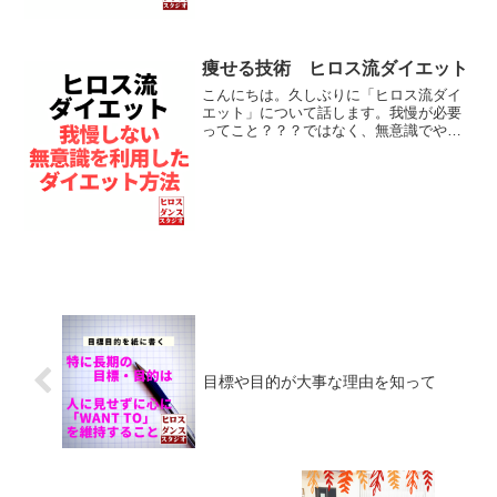
いる・毎晩...
痩せる技術 ヒロス流ダイエット
こんにちは。久しぶりに「ヒロス流ダイ
エット」について話します。我慢が必要
ってこと？？？ではなく、無意識でやる
方法が、ヒロス流ダイエットです。【現
在の状況】男性 46歳 身長
174ｃｍ体重 55kg（54.5～55.5です
ね。）...
目標や目的が大事な理由を知って