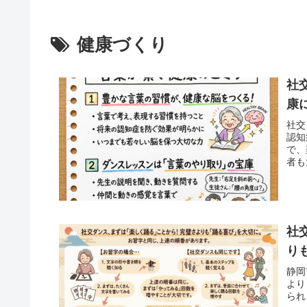
健康づくり
社
康
社交
認知
で、
者も
社
り
静岡
より
られ