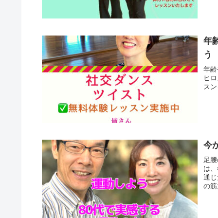
年
う
年齢
ヒロ
スン
今
足腰
は、
通じ
の筋