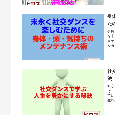
身
た
健康
を末
重要
りも
社
法
社交
は、
てい
生を