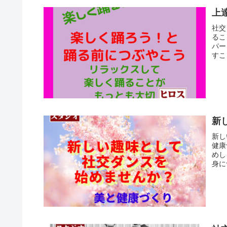
上
社交
るこ
パー
すこ
新
新し
健康
めし
身に