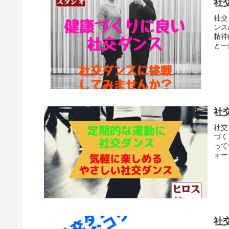
社
社交
ンス
精神
と一
社
社交
づく
って
ォー
社