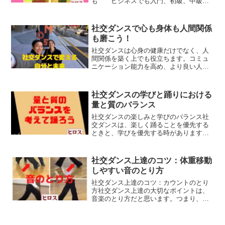
も ビジネスでも入門、初級、中級、
上級、達人へとレベルアップしているに
つれて✔基礎の復習確認を飛ばす傾向に
なる基礎（当然の部分、当たりの部分）
社交ダンスで心も身体も人間関係
は永遠にチェックと繰り返しが...
も磨こう！
社交ダンスは心身の健康だけでなく、人
間関係を築く上でも役立ちます。コミュ
ニケーション能力を高め、より良い人間
関係を築きましょう。
社交ダンスの学びと踊りにおける
量と質のバランス
社交ダンスの楽しみと学びのバランス社
交ダンスは、楽しく踊ることを優先する
ときと、学びを優先する時があります。
短い学びの時間では集中力を保った質
を、長い踊りの時間では、たくさんの量
を踊れることを考えると良いと思いま
社交ダンス上達のコツ：体重移動
す。今回のブログでは、社交ダ...
しやすい音のとり方
社交ダンス上達のコツ：カウントのとり
方社交ダンス上達の大切なポイントは、
音楽のとり方だと思います。つまり、ス
テップやカウントだけでなく、音楽のリ
ズムとカウントの取り方でしっかりとし
た体重移動ができます。ステップするシ