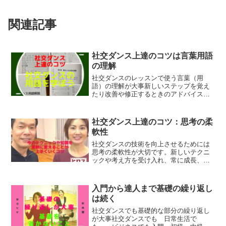
関連記事
社交ダンス上達のコツは言葉用語
の理解
社交ダンスのレッスンで使う言葉（用
語）の理解が大事新しいステップを覚え
たり改善や修正するときのアドバイスを
理解するためには社交ダンスの用語の意
味と理解が必要です。たとえば、◆足
（シューズ）や脚の位置に関しては ・
社交ダンス上達のコツ：思考の柔
横におく ・アクロスする ・...
軟性
社交ダンスの技術を向上させるためには
思考の柔軟性が大切です。新しいテクニ
ックや考え方を受け入れ、常に成長、上
達を目指しましょう。
入門から達人まで基礎の繰り返し
は続く
社交ダンスでも基礎的な部分の繰り返し
が大事社交ダンスでも 日常生活で