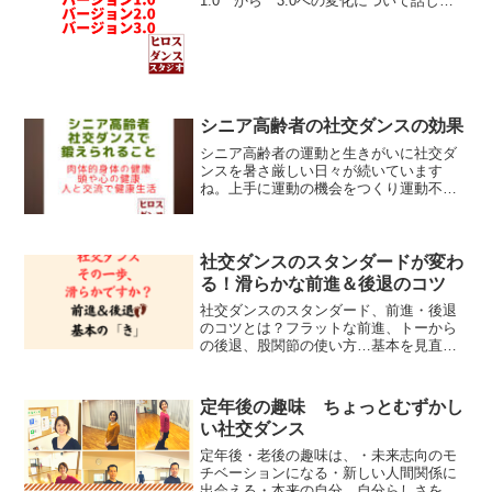
1.0 から 3.0への変化について話した
いと思います。音楽を聞くと【バージョ
ン1.0】 身体を揺らしたくなる【バージ
ョン2.0】 習って決められた動き（ステ
ップ）の順...
シニア高齢者の社交ダンスの効果
シニア高齢者の運動と生きがいに社交ダ
ンスを暑さ厳しい日々が続いています
ね。上手に運動の機会をつくり運動不足
にならないよう生活できると良いと思い
ます。ヒロスダンススタジオは、社交ダ
ンス教室ですので運動の機会として社交
ダンスをおすすめしています...
社交ダンスのスタンダードが変わ
る！滑らかな前進＆後退のコツ
社交ダンスのスタンダード、前進・後退
のコツとは？フラットな前進、トーから
の後退、股関節の使い方…基本を見直し
て、もっと滑らかに踊りましょう！静岡
市清水区ヒロスダンススタジオのヒロス
が解説。
定年後の趣味 ちょっとむずかし
い社交ダンス
定年後・老後の趣味は、・未来志向のモ
チベーションになる・新しい人間関係に
出会える・本来の自分、自分らしさを感