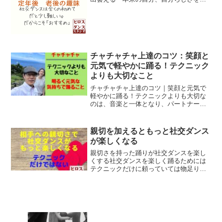
じたい・生き生きしたいそこで、ちょっ
と難しい社交ダンスはいかがでしょう
か。社交ダンスは、やや大変です。だか
ら、定年後の趣味にちょうど...
チャチャチャ上達のコツ：笑顔と
元気で軽やかに踊る！テクニック
よりも大切なこと
チャチャチャ上達のコツ｜笑顔と元気で
軽やかに踊る！テクニックよりも大切な
のは、音楽と一体となり、パートナーと
楽しむ明るい気持ち。
親切を加えるともっと社交ダンス
が楽しくなる
親切さを持った踊りが社交ダンスを楽し
くする社交ダンスを楽しく踊るためには
テクニックだけに頼っていては物足りな
いと思います。テクニックや知識がない
とできないと考えるのではなく入門、初
級、中級、上級、男性、女性に関係なく
できることがあると思いま...