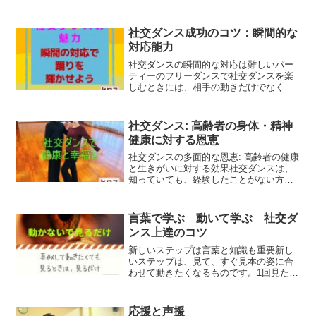
社交ダンス成功のコツ：瞬間的な
対応能力
社交ダンスの瞬間的な対応は難しいパー
ティーのフリーダンスで社交ダンスを楽
しむときには、相手の動きだけでなく、
周りのカップの状況も含めて、その場そ
の時々の瞬時の対応を求められる場面が
多く、自分の技術や経験を活かしきれな
社交ダンス: 高齢者の身体・精神
いことも多いです。今回の...
健康に対する恩恵
社交ダンスの多面的な恩恵: 高齢者の健康
と生きがいに対する効果社交ダンスは、
知っていても、経験したことがない方も
多いと思います。今回のブログでは、特
に高齢者にとっての社交ダンスの多くの
メリット効果について書きたいと思いま
言葉で学ぶ 動いて学ぶ 社交ダ
す。 高齢者にとって...
ンス上達のコツ
新しいステップは言葉と知識も重要新し
いステップは、見て、すぐ見本の姿に合
わせて動きたくなるものです。1回見ただ
けで、すぐに見本を見ながら動きたくな
りますが始めは、見る時間を思っている
以上に長くとると良いと思います。まず
応援と声援