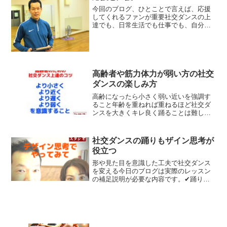
は、じっくり見る。仲間...
今回のブログ、ひとことで言えば、応援
してくれるファンが重要社交ダンスの上
達でも、日常生活でも仕事でも、自分１
人での努力では、踏ん張りが効きませ
ん。自分の機嫌や調子が良い時は、頑張
りが継続出来ますが、問題は、自分の機
嫌や体調が悪い時にどの程度...
高齢者や筋力体力が弱い方の社交
ダンスの楽しみ方
高齢になったら小さく弱い近いを強調す
ること年齢を重ねれば重ねるほど社交ダ
ンスを大きくキレ良く踊ることは難しく
なります。だれも、そう。そんな体力や
筋力が落ちてきても気分良く踊れて、見
た目も良くなる方法があります。それは
社交ダンスの踊りもザイン思考が
◆小さい動きのときは、よ...
役立つ
形や見た目を意識した工夫で社交ダンス
を変える今日のブログは実際のレッスン
の補足説明が必要な内容です。✔踊りの
ヒントやコツを 自分なりに見つける方
法です。✔何度も繰り返す練習ではな
く 一時的な練習方法や 一時的な”極
端な動き”で踊ってみてヒ...