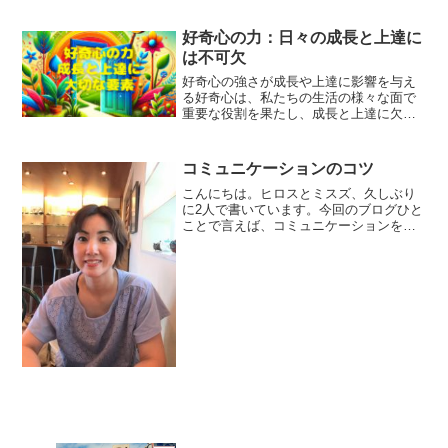
上手に踊りたい相手にもっと気持ちよく
踊ってもらいたいという自分の成長と上
好奇心の力：日々の成長と上達に
達の意識をもって踊ること...
は不可欠
好奇心の強さが成長や上達に影響を与え
る好奇心は、私たちの生活の様々な面で
重要な役割を果たし、成長と上達に欠か
せないものだと思います。一人ひとり違
う「好奇心の強さ」は、いろいろなこと
を調べる行動から趣味、ビジネス、日常
コミュニケーションのコツ
生活に至るまで、一人ひと...
こんにちは。ヒロスとミスズ、久しぶり
に2人で書いています。今回のブログひと
ことで言えば、コミュニケーションを工
夫してます！社交ダンスのレッスンで
も、レッスンの前後の会話でもたくさん
会話をしています。 社交ダンスのレッ
スンで踊りのコツ・感覚を...