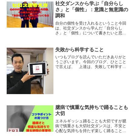
は できないと意識することで・学びの
社交ダンスから学ぶ「自分らし
意欲・覚える暗記を増やすと...
さ」と「個性」：意識と無意識の
調和
自分の個性を受け入れるということ今回
は、社交ダンスから学んだ「自分らし
さ」と「個性」について書きたいと思い
ます。意識と無意識、その両方が合わさ
った自分らしさを受け入れることで、自
分の個性、自分らしさを感じられるよう
失敗から科学すること
になると思います。立場や考...
いつもブログを読んでいただきありがと
うございます。今回のブログ、ひとこと
で言えば、 上達は、失敗して科学する
こと 社交ダンスでもビジネスでもそう
ですが、相手がいる状況では、一貫性を
持つことで信頼が高まり、正しいことの
ように感じます。 社交ダ...
臆病で慎重な気持ちで踊ることも
大切
エネルギッシュ踊ることも大切ですが臆
病で慎重さも大切社交ダンスは、不安と
心配な気持ちを持たず楽しく踊ることが
目的です。一方で、上達したい、もっと