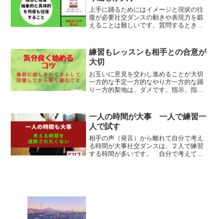
上手に踊るためにはイメージと現状の往
復が必要社交ダンスの動きや表現力を鍛
えることは難しいです。質問するときも
教えてもらうときも・理想の動き・抽象
的な言葉を使う場面が多いです。だから
現実（現状）からかけ離れていると感じ
練習もレッスンも相手との合意が
たり、もっと具体的に言っ...
大切
お互いに意見を交わし進めることが大切
一方的な予定一方的なやり方一方的な踊
り一方的梨地は、ダメです。指示、指
揮、統率を考え、そう振る舞うことは機
嫌です。かなり優れた特別な人だけがや
れることです。だから普通は、相手との
一人の時間が大事 一人で練習一
同意を意識した言動がうまく...
人で試す
相手の声（発言）から離れて自分で考え
る時間が大事社交ダンスは、２人で練習
する時間が多いです。 自分で考えて、
試している時に相手からのアドバイス、
意見がちょくちょく入ってきます。✔考
え中が遮断されることが多いです これ
が原因で☑自分で考えて、...