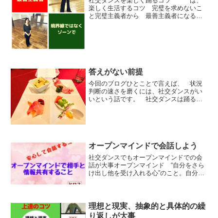
社交ダンスを楽しく踊るコツ は、
楽しく生活するコツ 完璧を求めないこ
と完璧主義者から 最善主義者になるこ
と。例えば、社交ダンスの場合◆ルンバ
のファンポジションからの1歩目のタイミ
ング◆タンゴのフォーラウェイリバース&
スリップピボットのタ...
答えがない前提
今回のブログひとことで言えば、 状況
判断の速さを磨くには、社交ダンスがい
いという話です。 社交ダンスは踊る順
番に正解はありません。理由は、１．踊
っている相手に動作や感覚を合わせるか
ら２．他のカップルとの衝突を避けるか
ら３．状況に合わせてステ...
オープンマインドで会話しよう
社交ダンスでもオープンマインドでの会
話が大事オープンマインド “自分をさら
け出し他を受け入れる心”のこと。自分の
ありのままの姿や考えを包み隠すことな
くオープンに開け広げることです。 大事
なことは、「他人や他の物事に対しても
興味を示し、積極的...
理想と現実、抽象的と具体的の繰
り返しが大事