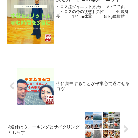
ヒロス流ダイエット方法についてです。
【ヒロスの今の状態】男性 46歳身
長 174cm体重 55kg体脂肪
率 12％今回のヒロス流ダイエットのポ
イントは、☑水分２Lを飲む → 朝起き
てから 3時間ぐらいの内に飲む☑食
べ物は、飲...
今に集中することが平常心で過ごせる
コツ
4連休はウォーキングとサイクリング
としらす