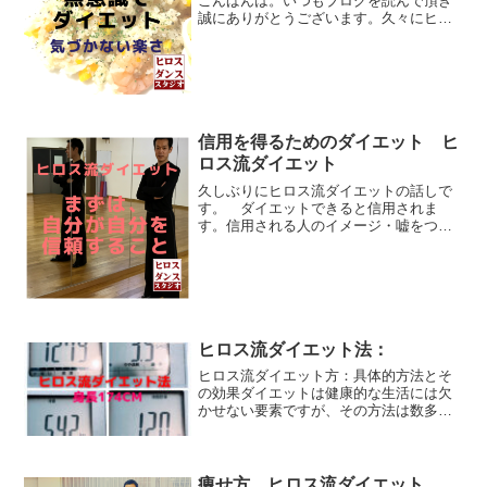
こんばんは。いつもブログを読んで頂き
誠にありがとうございます。久々にヒロ
ス流 ダイエット方法について話しま
す。ヒロスの昨夜の状況174cm、
54.5kg 今回は、無意識がダイエットを
してくれる方法について...
信用を得るためのダイエット ヒ
ロス流ダイエット
久しぶりにヒロス流ダイエットの話しで
す。 ダイエットできると信用されま
す。信用される人のイメージ・嘘をつか
ない・継続する意思が強い・こだわりが
強い・相手の目をしっかり見て会話す
る・意思が強い・素直で正直・程よい笑
顔信用される人は、他人に信用...
ヒロス流ダイエット法：
ヒロス流ダイエット方：具体的方法とそ
の効果ダイエットは健康的な生活には欠
かせない要素ですが、その方法は数多く
目にします。やはり有名人や本を出版し
ている人、フォローが多い人のやり方
は、人気がありますね。その中で、ヒロ
ス流ダイエット法は、シンプ...
痩せ方 ヒロス流ダイエット