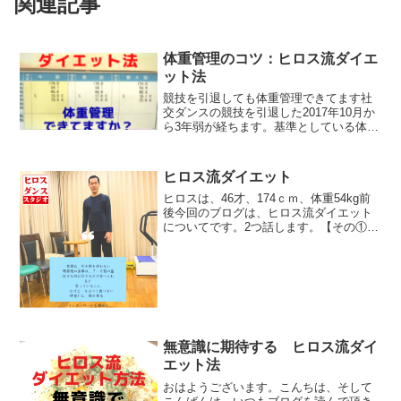
関連記事
体重管理のコツ：ヒロス流ダイエ
ット法
競技を引退しても体重管理できてます社
交ダンスの競技を引退した2017年10月か
ら3年弱が経ちます。基準としている体重
55kgを維持できています。ヒロス流ダイ
エット法の実践が大事自ら実践、実験中
の☑ヒロス流ダイエット法・自分に合っ
ヒロス流ダイエット
ているし・や...
ヒロスは、46才、174ｃｍ、体重54kg前
後今回のブログは、ヒロス流ダイエット
についてです。2つ話します。【その①】
冬場は、みかん食事の前に、 もう少し
食べたい時みかんを食べるか、みかんの
皮をむく。腹7分目で食事を終わらせた
後、みかんを剥...
無意識に期待する ヒロス流ダイ
エット法
おはようございます。こんちは、そして