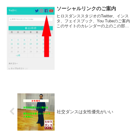
中、自分たちはたくさん喋りますのでそ
の不安もありました。もし、知らないう
ソーシャルリンクのご案内
ちに感染していて他人を...
ヒロスダンススタジオのTwitter、インス
タ、フェイスブック、You Tubeのご案内
このサイトのカレンダーの上のこの部分
を「ポチッと」触ってください。スマホ
の場合も同じ様にTwitterは、ブログ内・
パソコンの場合は右側・スマホは、下
の...
社交ダンスは女性優先がいい