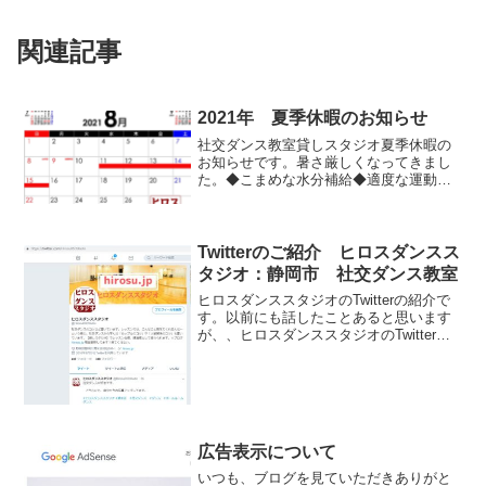
関連記事
2021年 夏季休暇のお知らせ
社交ダンス教室貸しスタジオ夏季休暇の
お知らせです。暑さ厳しくなってきまし
た。◆こまめな水分補給◆適度な運動◆
睡眠◆栄養摂取で上手に夏を乗り切りま
しょう。夏季休暇以外の平日はもちろん
ですが日曜日の・社交ダンスレッスン・
貸しスタジオ （練習）（...
Twitterのご紹介 ヒロスダンスス
タジオ：静岡市 社交ダンス教室
ヒロスダンススタジオのTwitterの紹介で
す。以前にも話したことあると思います
が、、ヒロスダンススタジオのTwitterで
は、☑社交ダンスのコツ☑レッスン内容
のご紹介☑男女カップルのコツ☑ブログ
投稿のお知らせなどをつぶやいていま
す。そろそ...
広告表示について
いつも、ブログを見ていただきありがと