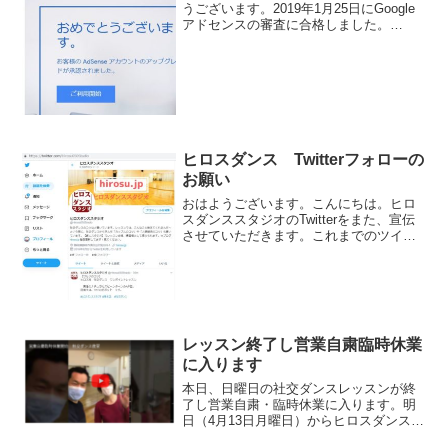
うございます。2019年1月25日にGoogle
アドセンスの審査に合格しました。
「Google AdSense」というのは、
Googleの広告配信サービスのことです。
まずは、なんでもやってみたいというこ
と...
ヒロスダンス Twitterフォローの
お願い
おはようございます。こんにちは。ヒロ
スダンススタジオのTwitterをまた、宣伝
させていただきます。これまでのツイー
ト数6100回☑社交ダンスコツ☑貸しスタ
ジオのご案内☑社交ダンスから学んだカ
ップルのコツ☑人間関係のコツ☑男性の
注意点☑女性...
レッスン終了し営業自粛臨時休業
に入ります
本日、日曜日の社交ダンスレッスンが終
了し営業自粛・臨時休業に入ります。明
日（4月13日月曜日）からヒロスダンスス
タジオはお休みになります。レッスン