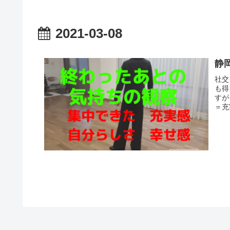
2021-03-08
静
社交
も得
すが
＝充