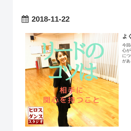
2018-11-22
よ
今回
心が
につ
があ