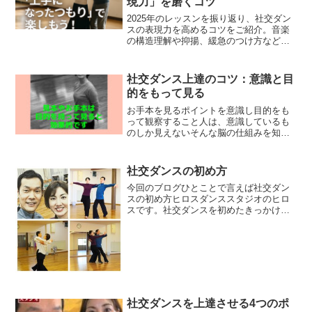
現力」を磨くコツ
2025年のレッスンを振り返り、社交ダン
スの表現力を高めるコツをご紹介。音楽
の構造理解や抑揚、緩急のつけ方など、
静岡市清水区のヒロスダンススタジオが
解説します。心と体の健康のために、音
楽と一体になる楽しさを感じてみません
社交ダンス上達のコツ：意識と目
か。
的をもって見る
お手本を見るポイントを意識し目的をも
って観察すること人は、意識しているも
のしか見えないそんな脳の仕組みを知れ
ばお手本を見て学ぶときに目的の部分を
学ぶつもり知りたい部分やり方を知るつ
もりというようにそのつもりでお手本を
社交ダンスの初め方
見ることが大切です。先生...
今回のブログひとことで言えば社交ダン
スの初め方ヒロスダンススタジオのヒロ
スです。社交ダンスを初めたきっかけ
は？って時々聞かれます。 私は、21年
前（1997年）の新聞折込での浜松社会保
険センターの講座でした。初級クラス～
中級クラスまで習いま...
社交ダンスを上達させる4つのポ