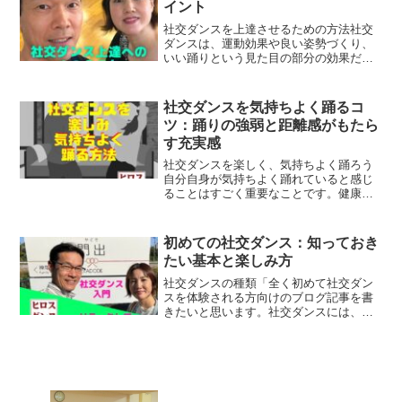
イント
社交ダンスを上達させるための方法社交
ダンスは、運動効果や良い姿勢づくり、
いい踊りという見た目の部分の効果だけ
でなく、気持ちよく感じたり、リードや
フォロー、教えたり教えてもらったりす
る中で、精神的なつながりや充実感を得
社交ダンスを気持ちよく踊るコ
られることも多いと思いま...
ツ：踊りの強弱と距離感がもたら
す充実感
社交ダンスを楽しく、気持ちよく踊ろう
自分自身が気持ちよく踊れていると感じ
ることはすごく重要なことです。健康づ
くりと趣味の社交ダンスでは、派手に踊
ったり、難しいステップを踊ることより
も優先される場面も多いと思います。自
初めての社交ダンス：知っておき
分が音楽に乗っていると感...
たい基本と楽しみ方
社交ダンスの種類「全く初めて社交ダン
スを体験される方向けのブログ記事を書
きたいと思います。社交ダンスには、
「スタンダード」と「ラテン」の2つの主
なジャンルがあります。テレビで見るよ
うな競技の社交ダンスから趣味と遊びと
しての社交ダンス、船の旅...