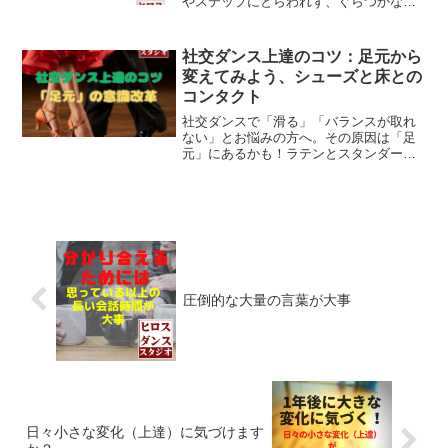
やステップにとらわれず、ぐらつかない
一歩で踊りの質を高める練習方法をご紹
介。
社交ダンス上達のコツ：足元から
変えてみよう、シューズと床との
コンタクト
社交ダンスで「滑る」「バランスが取れ
ない」とお悩みの方へ。その原因は「足
元」にあるかも！ラテンとスタンダー
ド、それぞれの「シューズと床のコンタ
クト術」について書きました。「ボール
で床を押さえる」「シューズ裏を半球
に」…、足元への意識を変えるだけで、
あなたのダンスは劇的に変わると思いま
す。
圧倒的な大量の言葉が大事
日々小さな変化（上達）に気づけます