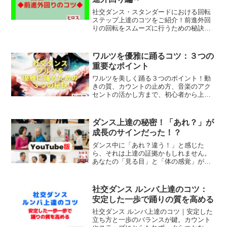
社交ダンス・スタンダードにおける回転
ステップ上達のコツをご紹介！前進外回
りの回転をスムーズに行うための秘訣を
解説します。
ワルツを優雅に踊るコツ：３つの
重要なポイント
ワルツを美しく踊る３つのポイント！動
きの質、カウントの止め方、音楽のアク
セントの活かし方まで、初心者から上級
者まで役立つ３つの必須ポイントを紹介
します。社交ダンスの魅力を深掘りし、
あなたのダンスを次のレベルへと引き上
ダンス上達の秘密！「あれ？」が
げるための実践的なアドバイスをお届け
成長のサインだった！？
します。美しいワルツを目指すすべての
ダンサーに必見の内容です。
ダンス中に「あれ？違う！」と感じた
ら、それは上達の証拠かもしれません。
あなたの「見る目」と「体の感覚」が変
化する、YouTubeで深掘りした「上達の
秘密」をブログで解説。ダンスの次のレ
ベルへ進むヒントを見つけよう！
社交ダンス ルンバ上達のコツ：
安定した一歩で踊りの質を高める
社交ダンス ルンバ上達のコツ｜安定した
立ち方と一歩のバランスが鍵。カウント