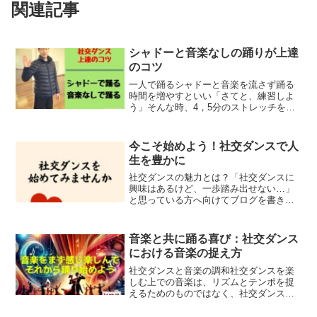
関連記事
シャドーと音楽なしの踊りが上達
のコツ
一人で踊るシャドーと音楽を流さず踊る
時間を増やすといい「さてと、練習しよ
う」そんな時、4，5分のストレッチをし
てちょっとだけ体を整えてすぐに組んで
踊ったり、すぐに音楽を流して踊りたい
ものです。運動と楽しむことを目的にし
今こそ始めよう！社交ダンスで人
ているときには良いと思...
生を豊かに
社交ダンスの魅力とは？「社交ダンスに
興味はあるけど、一歩踏み出せない…」
と思っている方へ向けてブログを書きた
いと思います。社交ダンスは、ただの趣
味ではなく、とても大きな表現ですが、
「今始めなければ、後悔する」とさえ言
音楽と共に踊る喜び：社交ダンス
える特別な趣味だと思いま...
における音楽の捉え方
社交ダンスと音楽の調和社交ダンスを楽
しむ上での音楽は、リズムとテンポを捉
えるためのものではなく、社交ダンスの
踊りそのものの核心部分だと言えます。
しかし、多くの方が技術の習得やステッ