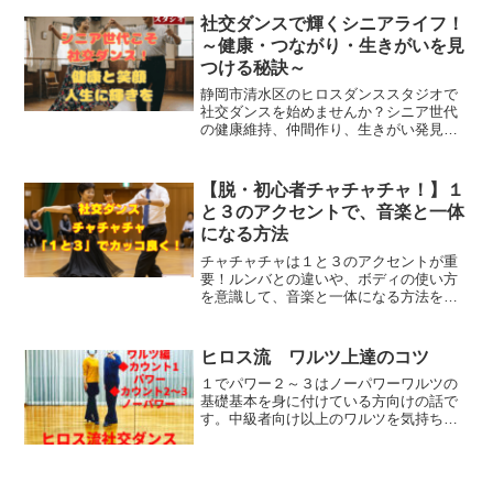
プの順番、リードやフォローに集中する
社交ダンスで輝くシニアライフ！
ことで、音楽と身体の調和...
～健康・つながり・生きがいを見
つける秘訣～
静岡市清水区のヒロスダンススタジオで
社交ダンスを始めませんか？シニア世代
の健康維持、仲間作り、生きがい発見
に。脳トレ効果も期待できます。
【脱・初心者チャチャチャ！】１
と３のアクセントで、音楽と一体
になる方法
チャチャチャは１と３のアクセントが重
要！ルンバとの違いや、ボディの使い方
を意識して、音楽と一体になる方法を、
静岡市清水区の社交ダンス教室ヒロス＆
ミスズが解説。中間バランス、膝の内側
の向き…上達のヒント満載です！
ヒロス流 ワルツ上達のコツ
１でパワー２～３はノーパワーワルツの
基礎基本を身に付けている方向けの話で
す。中級者向け以上のワルツを気持ちよ
く躍るコツです。ヒロス流ワルツを気持
ちよく躍るコツワルツの1は、強く踊り◆
２～３は、１のパワーをそ～っと利用し
ていく。ということです...