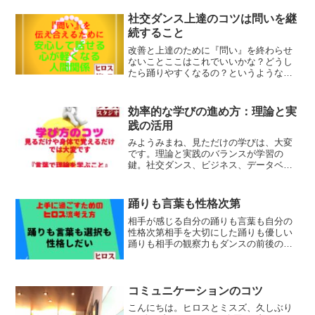
セロトニン■オキシトシン■ドーパミンこ
の３つの幸せホルモンが分泌される状態
社交ダンス上達のコツは問いを継
に自分をもっていくこと...
続すること
改善と上達のために『問い』を終わらせ
ないことここはこれでいいかな？どうし
たら踊りやすくなるの？というような
『問い』を継続して頭に浮かべることが
趣味の社交ダンスを上達させるコツで
す。 説明を聞いたりコツを聞いたり自
効率的な学びの進め方：理論と実
分の中で『問い』 『疑問』『...
践の活用
みようみまね、見ただけの学びは、大変
です。理論と実践のバランスが学習の
鍵。社交ダンス、ビジネス、データベー
スアプリのGoogle Appsheetの効果的な学
び方の考え方をブログに書きました。
踊りも言葉も性格次第
相手が感じる自分の踊りも言葉も自分の
性格次第相手を大切にした踊りも優しい
踊りも相手の観察力もダンスの前後の話
し言葉も自分の性格次第。そう思いま
す。心配性な人は、心配そうな踊り方自
分本意な人は、自分本意な踊り方慎重な
人は、慎重な踊り方相手をし...
コミュニケーションのコツ
こんにちは。ヒロスとミスズ、久しぶり