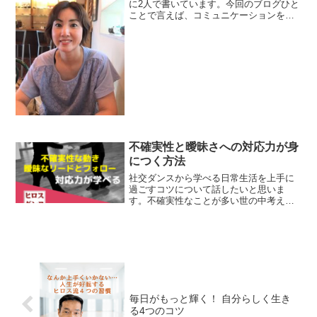
に2人で書いています。今回のブログひと
ことで言えば、コミュニケーションを工
夫してます！社交ダンスのレッスンで
も、レッスンの前後の会話でもたくさん
会話をしています。 社交ダンスのレッ
スンで踊りのコツ・感覚を...
不確実性と曖昧さへの対応力が身
につく方法
社交ダンスから学べる日常生活を上手に
過ごすコツについて話したいと思いま
す。不確実性なことが多い世の中考え方
もいろいろあって難しい世の中理屈が通
らなかったり場合によっては「常識で分
かるでしょ」になったりと、大変で
す。。。モメないように、非難さ...
毎日がもっと輝く！ 自分らしく生き
る4つのコツ