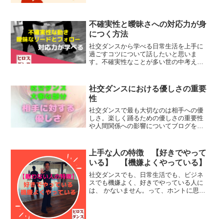
関心と興味をもって相手と接することを
重要視しましょう。社交ダンスでも余裕
がないと、良くないことが多...
不確実性と曖昧さへの対応力が身
につく方法
社交ダンスから学べる日常生活を上手に
過ごすコツについて話したいと思いま
す。不確実性なことが多い世の中考え方
もいろいろあって難しい世の中理屈が通
らなかったり場合によっては「常識で分
かるでしょ」になったりと、大変で
社交ダンスにおける優しさの重要
す。。。モメないように、非難さ...
性
社交ダンスで最も大切なのは相手への優
しさ。楽しく踊るための優しさの重要性
や人間関係への影響についてブログを書
きました。
上手な人の特徴 【好きでやって
いる】 【機嫌よくやっている】
社交ダンスでも、日常生活でも、ビジネ
スでも機嫌よく、好きでやっている人に
は、 かないません。って、ホントに思い
ます。まずは、自分でコントロールしや
すい自分の機嫌に関して【何事にも機嫌
よく取り組む】【いつでも機嫌よく生活