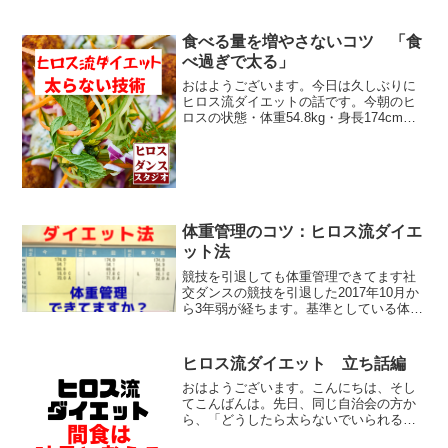
食べる量を増やさないコツ 「食
べ過ぎで太る」
おはようございます。今日は久しぶりに
ヒロス流ダイエットの話です。今朝のヒ
ロスの状態・体重54.8kg・身長174cm・
年齢47歳（男性）実行している具体的や
り方は、過去記事こちらをご覧くださ
い。やっぱり具体的行動よりもどういう
意識で過ごすか...
体重管理のコツ：ヒロス流ダイエ
ット法
競技を引退しても体重管理できてます社
交ダンスの競技を引退した2017年10月か
ら3年弱が経ちます。基準としている体重
55kgを維持できています。ヒロス流ダイ
エット法の実践が大事自ら実践、実験中
の☑ヒロス流ダイエット法・自分に合っ
ヒロス流ダイエット 立ち話編
ているし・や...
おはようございます。こんにちは、そし
てこんばんは。先日、同じ自治会の方か
ら、「どうしたら太らないでいられる
の？体重管理のやり方教えて」との質問