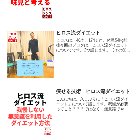
受けました。 ここのスタジオのブログ
「ヒロス流ダイエット」を読んでくれて
もらってないな～って思った...
ヒロス流ダイエット
ヒロスは、46才、174ｃｍ、体重54kg前
後今回のブログは、ヒロス流ダイエット
についてです。2つ話します。【その①】
冬場は、みかん食事の前に、 もう少し
食べたい時みかんを食べるか、みかんの
皮をむく。腹7分目で食事を終わらせた
後、みかんを剥...
痩せる技術 ヒロス流ダイエット
こんにちは。久しぶりに「ヒロス流ダイ
エット」について話します。我慢が必要
ってこと？？？ではなく、無意識でやる
方法が、ヒロス流ダイエットです。【現
在の状況】男性 46歳 身長
174ｃｍ体重 55kg（54.5～55.5です
ね。）...