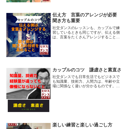
伝え方 言葉のアレンジが必要
聞き方も重要
社交ダンスのレッスンも、カップルで練
習しているときも同じですが、伝える側
は、言葉をたくさんアレンジすること聞
く側は、相手が話しやすいように自分が
吸収しやすいように、聞き方を意識する
こと伝える側は、具体的に肉体的なパー
ツ、部位の使い方を伝えら...
カップルのコツ 謙虚さと素直さ
社交ダンスでも日常生活でもビジネスで
も知識量、技術力、人間力は、年齢や立
場に関係なく違いが分かるものです。
社交ダンスの練習でも男性が傲慢な態度
で話をしていたり、女性が厳しく責めた
り、という場面に遭遇したことがありま
す。。。同じ目標に向かっ...
楽しい練習と楽しい過ごし方