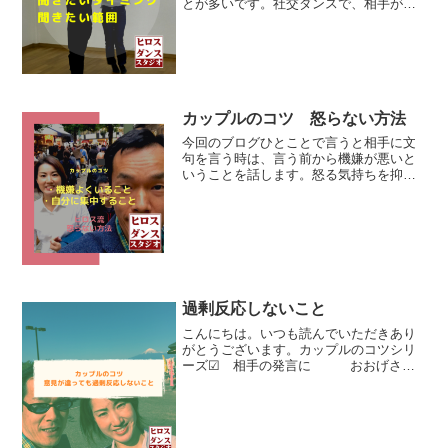
とが多いです。社交ダンスで、相手が自
分より踊れない時、身近な人であればあ
るほど◆愛情を注ぎたくなる。。。そう
すると◆自分が学んだことを 押し付け
ているように なってしま...
カップルのコツ 怒らない方法
今回のブログひとことで言うと相手に文
句を言う時は、言う前から機嫌が悪いと
いうことを話します。怒る気持ちを抑え
る話ではないです。気持ち感情を抑え込
んで怒らないことということではないで
す。ダンスの練習もビジネスも機嫌よ
く、自分に集中できてる時に...
過剰反応しないこと
こんにちは。いつも読んでいただきあり
がとうございます。カップルのコツシリ
ーズ☑ 相手の発言に おおげさな
反応をしないこと社交ダンスの練習でも
そうですが、 考え方や基礎的な部分で
自分と違うことを相手が話した時すぐ
に 反論、否定という態度を...