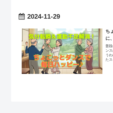
2024-11-29
ち
に
普段
ンス
うわ
たス