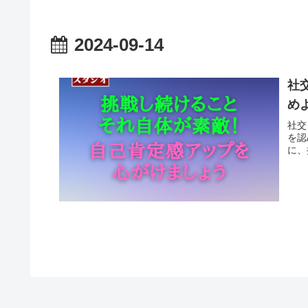
2024-09-14
社
め
社交
を認
に、