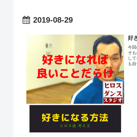
2019-08-29
好
今回
そも
して
も自