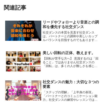
関連記事
リードやフォローより音楽との調
和を優先する社交ダンス
社交ダンスの本質を見直す社交ダンス
は、パートナーとの調和や美しいカップ
ルバランスを目指すものでもあります。
しかし、その過程でしばしば見落とされ
がちなのが、音楽との調和です。多くの
場面で、相手の動きを気にしすぎていた
美しい回転の正体、教えます。
り、合わせることに集中し過...
【回転が苦手な方へ】 意識するのは「回
ること」ではありません社交ダンスの
「回転」は、多くの人が難しさを感じる
ポイントです。真面目な人ほど力んでし
まいがちですが、意識すべきは回転その
ものより「進行方向へ力強く進む」こ
と。移動の力が、自然で美し...
社交ダンスの魅力：大切な３つの
要素
「ステップの理解」「上半身の表現」
「パートナーとのコミュニケーション能
力」社交ダンスの練習やレッスンでは、
上達と楽しく踊るために、これら三つの