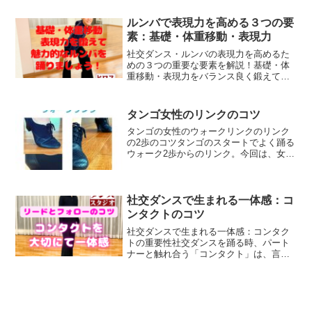
要素を意識しておくことでうまく進みや
すくなると思います。二人で踊る社交ダ
ルンバで表現力を高める３つの要
ンスは、技術、感情、そして...
素：基礎・体重移動・表現力
社交ダンス・ルンバの表現力を高めるた
めの３つの重要な要素を解説！基礎・体
重移動・表現力をバランス良く鍛えて、
より魅力的なルンバを踊りましょう！
タンゴ女性のリンクのコツ
タンゴの女性のウォークリンクのリンク
の2歩のコツタンゴのスタートでよく踊る
ウォーク2歩からのリンク。今回は、女性
のリンクの部分を上手に踊るためのヒロ
ス流社交ダンスのコツの話です。入門や
初級で学んだブルースで身につけた壁斜
め方向への移動が、タ...
社交ダンスで生まれる一体感：コ
ンタクトのコツ
社交ダンスで生まれる一体感：コンタク
トの重要性社交ダンスを踊る時、パート
ナーと触れ合う「コンタクト」は、言葉
を使わずにリードとフォローを伝える、
とても大切な部分です。次のステップを
示したり、体重移動やタイミングを伝え
合い、一体感を生み出すた...