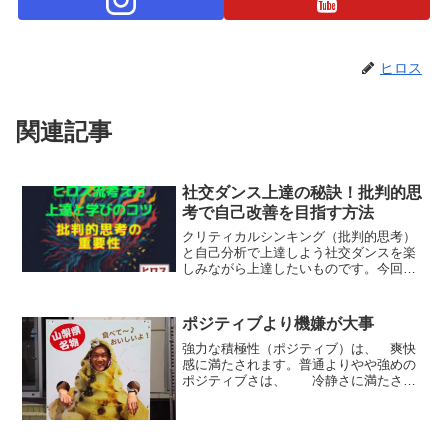
ヒロス
関連記事
社交ダンス上達の秘訣！批判的思
考で自己改善を目指す方法
クリティカルシンキング（批判的思考）
と自己分析で上達しよう社交ダンスを楽
しみながら上達したいものです。今回の
ブログでは、クリティカルシンキング
（批判的思考）を取り入れたレッスンの
受け方と練習法で上達を目指す方法を書
ポジティブより機嫌が大事
きたいと思います。読んでく...
強力な積極性（ポジティブ）は、 爽快
感に満たされます。普通よりやや強めの
ポジティブさは、 冷静さに満たされ
ます。強い積極的、強い前向きな気持ち
の時、エネルギッシュで良いことです。
が周りが見えなく、聞こえなくなるの
で、慎重さを思い出せるよう...