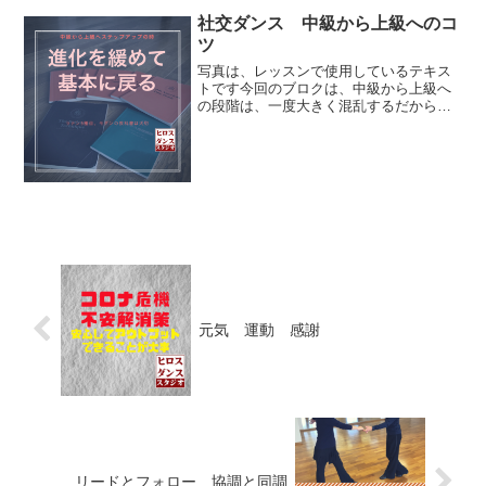
社交ダンス 中級から上級へのコ
ツ
写真は、レッスンで使用しているテキス
トです今回のブロクは、中級から上級へ
の段階は、一度大きく混乱するだからど
うしたらいいのかということを話しま
す。社交ダンスでもビジネスでも10年目
ぐらいまでは、取り組む時間に比例し
て、・単純な慣れで、やれる...
元気 運動 感謝
リードとフォロー 協調と同調