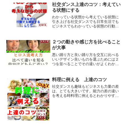
社交ダンス上達のコツ：考えてい
る状態にする
わかっている状態から考えている状態に
引き上げる社交ダンスでも日常生活でも
ビジネスでもわかっている状態の行動
（踊り）から考えている状態で行動（踊
り）になることが上達のコツだと思いま
す。わかっている状態から考えている状
２つの動きや感じ方を比べること
態になるという意味は◆主観...
が大事
悪い踊り方と良い踊り方を交互に比べる
いいデザイン良いものを選ぶためには２
つを並べることでその違いがよくわかり
ます。 社交ダンスの踊りでもやや大げ
さに悪い動きと良い動きを実際に交互に
踊ってもらうことで改善のポイントや踊
料理に例える 上達のコツ
りやすさの違いをはっきり...
社交ダンスも趣味もビジネスも力量の差
は、とても大きいです。能力の差の違い
を考える時料理に例えるとわかりやすい
です。焼く、茹でる、炒める、挙げる煮
る、和える、蒸すという調理方法を知っ
ていてもベテランと初心者では全くやれ
ることが違いますよね。焼...