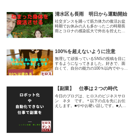
単に。
清水区も長雨 明日から運動開始
社交ダンスを踊って筋力体力の復活お盆
時期でお休みの人も多かったこの時期長
雨とコロナの感染拡大で外出を控えた生
活人混みを避けた生活を心がけた人も多
かったと思います。外も雨、エアコンの
部屋以外は湿気と暑さで家の中ですら行
動範囲が狭くなっていた人...
100%を超えないように注意
無理して頑張っているSNSの投稿を目に
するようになってきました。好きで、面
白くて、自分の能力の100％以内でやって
いると良いと思います。中には、110％
120％ と自分の能力以上に頑張ってしま
い、自粛、コロナ疲れに加えて、余計な
ストレスを...
【副業】 仕事は２つの時代
今日のブログは、ヒロスのビジネスサロ
ン ネタ です。＊以下の点を先にお伝
えします。■ややお硬い話しです。■人そ
れぞれの環境によって実行の可否ありの
内容良かったら、以下お読みくださ
い。。。副業の時代に飛び込むには、時
給10円の時（とき）をしば...