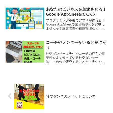
あなたのビジネスを加速させる！
Google AppSheetのススメ
プログラミング不要でアプリが作れる！
Google AppSheetで業務効率化を実現し
ませんか？顧客管理や在庫管理など、
様々な業務をアプリで簡単に。社交ダン
ス教室の運営にも活用中！Google
AppSheetの基本から活用事例まで、わか
コーチやメンターがいると良さそ
りやすく解説します。静岡市清水区で関
う
心のある方は、ぜひ一緒に学びましょ
う！
社交ダンサーは先生やコーチの存在の重
要性をよく知っている社交ダンサー
は、・自分で研究することと・先生やコ
ーチから学ぶことの違いと効率の良さを
実感できていると思います。日常生活や
ビジネスだと先生やコーチを探さない？■
日常生活やビジネスの場合に...
社交ダンスのメリットについて