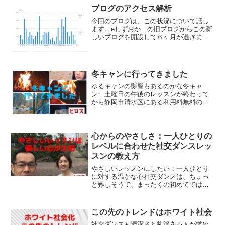
車から中央高速を走りながら、窓の外の
ブログのアクセス解析
風景を楽しみ、約3時間の...
今回のブログは、この状況について話し
ます。eしずおか の旧ブログからこの新
しいブログを開設して６ヶ月が過ぎまし
た。１日30ページから40ページ程度読ん
で頂いております。ありがとうございま
す！Google検索から来ていただくのが一
番多いです。...
冬キャンに行ってきました
ゆるキャンの影響もあるのかな冬キャ
ン 土曜日の午後のレッスンが終わって
から静岡市清水区にある利用料無料の黒
川キャンプ場に泊まってきました。ほぼ
無風状態焚き火の炎がとても暖かく感じ
ました。最近のキャンプブームを実感私
たち、ヒロスとミスズがキャ...
心からのやさしさ：一人ひとりの
レベルに合わせた社交ダンスレッ
スンの教え方
やさしいレッスンにしたい：一人ひとり
に対する温かな心社交ダンスは、ちょっ
と難しそうで、まったくの初めてでは挑
戦しづらい印象があると思います。「自
分がダンスを踊る」ということは、日常
生活とは、自分のイメージが大きく違う
この先のトレンドはホワイト社会
ので、身近に感じないかも...
社交ダンスも清潔さと礼節ある人が求め