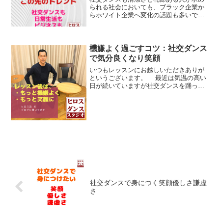
られる社会においても、ブラック企業か
らホワイト企業へ変化の話題も多いで
す。番組作りなどSNSもブラック発言の
炎上もあり投稿もホワイト化しているよ
うに感じます。社交ダンスは、美と芸術
と高貴な雰囲気があるから...
機嫌よく過ごすコツ：社交ダンス
で気分良くなり笑顔
いつもレッスンにお越しいただきありが
というございます。 最近は気温の高い
日が続いていますが社交ダンスを踊って
気分転換と体力強化しながら、健康に注
意していきましょう。 わたしたちは、
レッスン後より機嫌よくなって、よりい
い気分になって、日常...
社交ダンスで身につく笑顔優しさ謙虚
さ