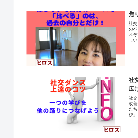
焦
社交
のペ
れぞ
しい
まし
社
広
社交
改善
たち
び」
びを