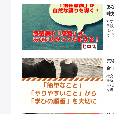
あ
味
社交
普段
進化
で「
感を
完
合
社交
挫折
単な
を書
の順