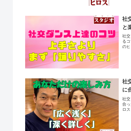
社
と
社交
るコ
のヒ
社
に
社交
合っ
ロス