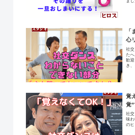
まし
「
心
社交
たへ
歓迎
き、
しま
覚
覚
社交
味わ
のヒ