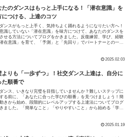
なたのダンスはもっと上手になる！「潜在意識」を
方につける、上達のコツ
ダンスがもっと上手く、気持ちよく踊れるようになりたい方へ！
意識していない「潜在意識」を味方につけて、あなたのダンスを
させる方法についてブログをかきました。反復練習、学び、経験
潜在意識」を育て、「予測」と「先回り」でパートナーとの一体
高めましょう。
2025.02.03
璧よりも「一歩ずつ」！社交ダンス上達は、自分に
った順番で
ダンス、いきなり完璧を目指していませんか？難しいステップに
する前に、「あなたに合った学びの順番」を見つけましょう！簡
動きから始め、段階的にレベルアップする上達法についてブログ
きました。「簡単なこと」「やりやすいこと」から始める「学び
番」で、無理なく、楽しく、着実に上達を実感できます！
2025.01.19