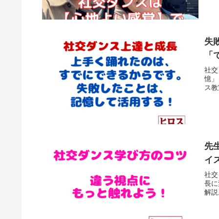
失
「
社交
憶」
ス教
先
イ
社交
長に
解説