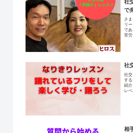
社
で
さま
リー
であ
苦労
社
社交
する
紹介
レベ
相