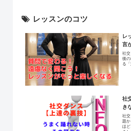
レッスンのコツ
レ
言
社交
後の
る「
社
き
社交
題か
ほど