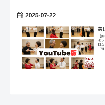
2025-07-22
美
【回
ダン
目な
「進