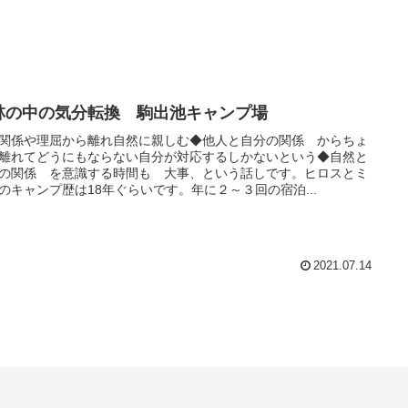
林の中の気分転換 駒出池キャンプ場
関係や理屈から離れ自然に親しむ◆他人と自分の関係 からちょ
離れてどうにもならない自分が対応するしかないという◆自然と
の関係 を意識する時間も 大事、という話しです。ヒロスとミ
のキャンプ歴は18年ぐらいです。年に２～３回の宿泊...
2021.07.14