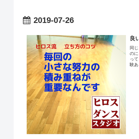
2019-07-26
良
同じ
のに
って
験あ