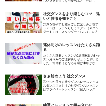
しい発見やコツをつかめると、たのしい
ですね。今回のブログ記事は、ヒロス流
社交ダンス上達のコツの話です。実験的
にためにしやってみて、新しい発見やコ
社交ダンスをより楽しむコツ 違
ツにつながるといいと思い...
いと特徴を知ること
知識を増やすと種目ごとに楽しみが増す
ラテンは、ラテンらしくモダン（スタン
ダート）は、スタンダートらしくこの2つ
の違いを意識するだけでもラテンらし
く、モダンらしく踊りが変わると思いま
す。さらに細かく、種目別の違いを知る
連休明けのレッスンはたくさん踊
ことで社交ダンスがもっと...
る
たくさん踊るレッスンの1週間祝日のレッ
スンお休みのご理解ありがとうございま
した。連休明けとなる今週は◆細かな点
は、気にせずにたくさん踊る というレ
ッスン内容で進めます。踊りやすい音楽
スピードにして・身体を動かすこと・ル
さぁ始めよう 社交ダンス
ーティンを思い出すこと...
私たちが目指す社交ダンスレッスンヒロ
スダンススタジオの社交ダンスレッスン
はプライベートレッスン（個人レッスン
とカップルレッスン）とグループレッス
ンがあります。プライベートレッスンで
はお客様（生徒さん）の動きを細かく見
ることができるため初めて...
練習とレッスンの組み合わせ