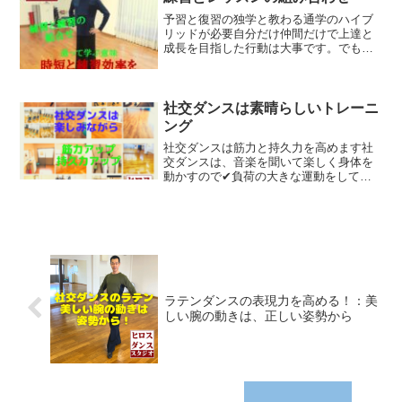
予習と復習の独学と教わる通学のハイブ
リッドが必要自分だけ仲間だけで上達と
成長を目指した行動は大事です。でも、
それだけでは、時間がかかりすぎます。
慌てる急ぐこともないのですが効率を考
えると時々は通って教えてもらうことで
時短と自主練習の効率が上...
社交ダンスは素晴らしいトレーニ
ング
社交ダンスは筋力と持久力を高めます社
交ダンスは、音楽を聞いて楽しく身体を
動かすので✔負荷の大きな運動をしてい
るように感じずに 筋力強化、持久力強
化ができます。 社交ダンスは、音楽に
のって身体を動かし、一旦、曲が流れれ
ば2分前後は、踊り続ける...
ラテンダンスの表現力を高める！：美
しい腕の動きは、正しい姿勢から